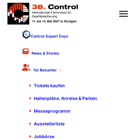
Control-Expert Days
Messehighlight
23. April 2025
News & Stories
mQuest Audit heißt jetzt
cluetec Audit
für Besucher
1 / 2
Tickets kaufen
mQuest Audit heißt jetzt cluetec Audit
Hallenpläne, Anreise & Parken
Messeprogramm
Ausstellerliste
Jobbörse