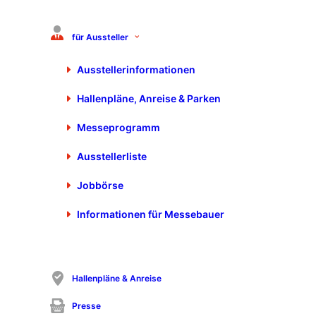
❮
❯
für Aussteller
Ausstellerinformationen
Hallenpläne, Anreise & Parken
Messeprogramm
Ausstellerliste
Jobbörse
Informationen für Messebauer
Wirtschaftszweige wie die Automobilbranche und die
Fertigungsindustrie unterliegen einer starken Dynamik. Damit
steigen auch die Anforderungen an Qualität und Sicherheit.
„Managementsysteme helfen dabei, Risiken systematisch zu
identifizieren, Prozesse zu optimieren und Compliance-
Hallenpläne & Anreise
Anforderungen einzuhalten“, sagt Matthias Helferich,
Managing Partner von cluetec und zuständig für die
Presse
Bereiche Product & Operations. „Viele Unternehmen setzen