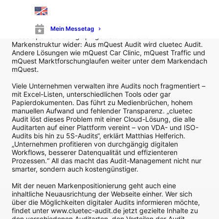
bei ihren Audits noch auf Excel und Co. – und kämpfen mit
wachsender Komplexität. Digitale Audits schaffen Abhilfe.
cluetec ist Spezialist auf diesem Gebiet.“
Mein Messetag
Diese Spezialisierung spiegelt sich nun auch in der
Markenstruktur wider: Aus mQuest Audit wird cluetec Audit.
Andere Lösungen wie mQuest Car Clinic, mQuest Traffic und
mQuest Marktforschunglaufen weiter unter dem Markendach
mQuest.
Viele Unternehmen verwalten ihre Audits noch fragmentiert –
mit Excel-Listen, unterschiedlichen Tools oder gar
Papierdokumenten. Das führt zu Medienbrüchen, hohem
manuellen Aufwand und fehlender Transparenz. „cluetec
Audit löst dieses Problem mit einer Cloud-Lösung, die alle
Auditarten auf einer Plattform vereint – von VDA- und ISO-
Audits bis hin zu 5S-Audits“, erklärt Matthias Helferich.
„Unternehmen profitieren von durchgängig digitalen
Workflows, besserer Datenqualität und effizienteren
Prozessen.“ All das macht das Audit-Management nicht nur
smarter, sondern auch kostengünstiger.
Mit der neuen Markenpositionierung geht auch eine
inhaltliche Neuausrichtung der Webseite einher. Wer sich
über die Möglichkeiten digitaler Audits informieren möchte,
findet unter www.cluetec-audit.de jetzt gezielte Inhalte zu
den verschiedenen Auditarten, den Vorteilen der Audit-