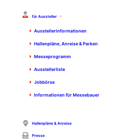
für Aussteller
Ausstellerinformationen
Hallenpläne, Anreise & Parken
Tickets
Messeprogramm
Alle Informationen zum Kauf Ihres Tickets.
Ausstellerliste
Jobbörse
Informationen für Messebauer
Hallenpläne & Anreise
Anfahrt & Hallenpläne
Presse