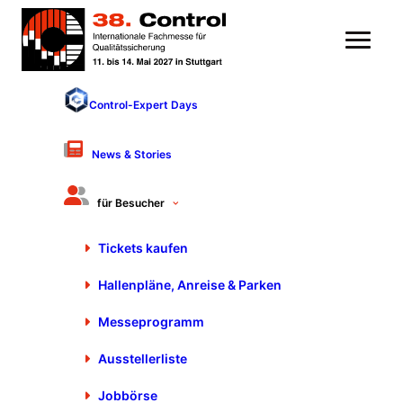
Control-Expert Days
News & Stories
für Besucher
Tickets kaufen
Hallenpläne, Anreise & Parken
Treffen Sie die Expertinnen
und Experten für
Messeprogramm
Qualitätssicherung
Ausstellerliste
Jobbörse