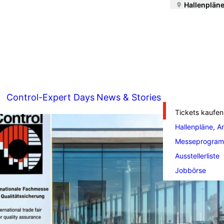
Hallenpläne
Control-Expert Days
News & Stories
Tickets kaufen
Hallenpläne, A
Messeprogra
Ausstellerliste
Jobbörse