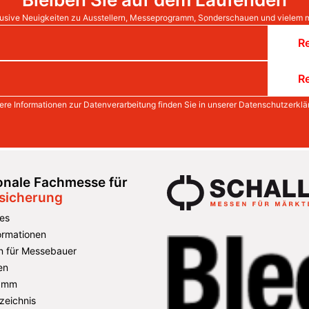
usive Neuigkeiten zu Ausstellern, Messeprogramm, Sonderschauen und vielem 
Re
Re
ere Informationen zur Datenverarbeitung finden Sie in unserer
Datenschutzerklä
ionale Fachmesse für
ssicherung
es
formationen
n für Messebauer
en
amm
zeichnis