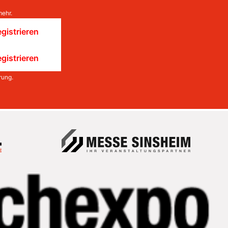
mehr.
gistrieren
gistrieren
rung
.