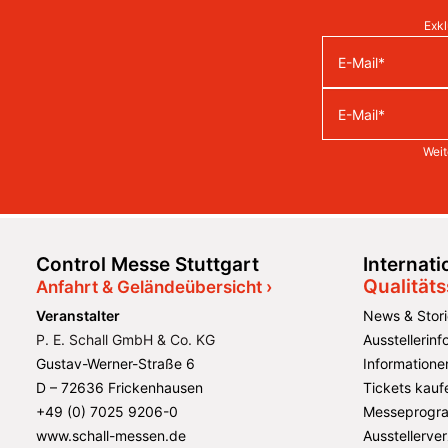
Exkl
Weit
Control Messe Stuttgart
Internat
Qualität
Anfahrt & Geländeübersicht ›
Veranstalter
News & Stori
P. E. Schall GmbH & Co. KG
Ausstellerin
Gustav-Werner-Straße 6
Informatione
D – 72636 Frickenhausen
Tickets kauf
+49 (0) 7025 9206-0
Messeprogr
www.schall-messen.de
Ausstellerver